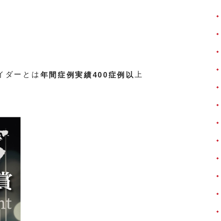
イダーとは
上
年間症例実績400症例以