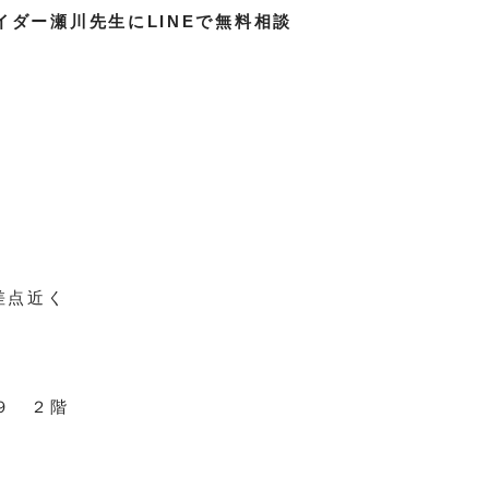
ダー瀬川先生にLINEで無料相談
差点近く
９ ２階