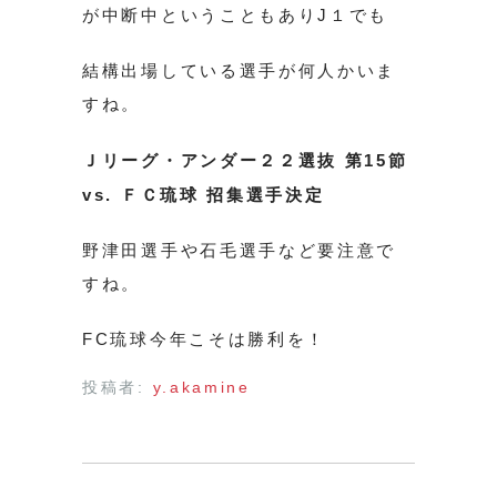
が中断中ということもありJ１でも
結構出場している選手が何人かいま
すね。
Ｊリーグ・アンダー２２選抜 第15節
vs. ＦＣ琉球 招集選手決定
野津田選手や石毛選手など要注意で
すね。
FC琉球今年こそは勝利を！
投稿者:
y.akamine