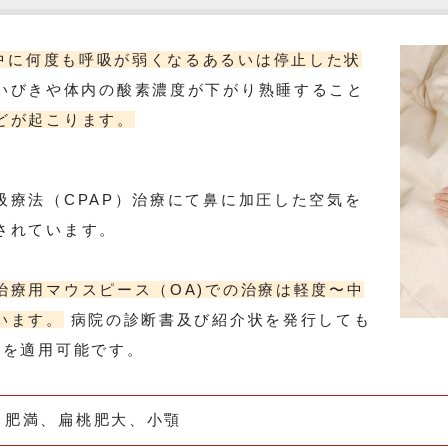
中に何度も呼吸が弱くなるあるいは停止した状
いびきや体内の酸素濃度が下がり熟睡すること
どが起こります。
吸療法（CPAP）治療にて鼻に加圧した空気を
されています。
治療用マウスピース（OA)での治療は軽度〜中
います。
病院の診断書及び紹介状を発行しても
険を適用可能です。
肥満、扁桃肥大、小顎