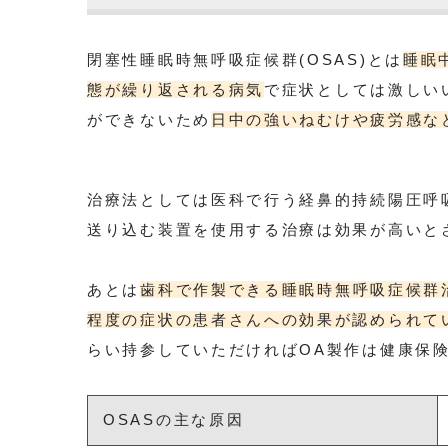
閉塞性睡眠時無呼吸症候群(OSAS)とは
睡眠
態が繰り返される病気
で症状としては激しい
ができないため
日中の強いねむけや疲労感な
治療法としては医科で行う経鼻的持続陽圧呼
送り込む装置を使用する治療は効果が高いと
あとは
歯科で作製できる睡眠時無呼吸症候群
程度の症状の患者さんへの効果が認められて
らい持参していただければOA製作は健康保
OSASの主な原因