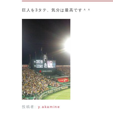
巨人を3タテ、気分は最高です＾＾
投稿者:
y.akamine