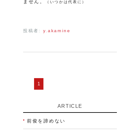
ません。
（いつかは代表に）
投稿者:
y.akamine
1
ARTICLE
前俊を諦めない