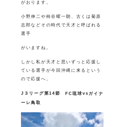
がおります。
小野伸二や柿谷曜一朗、古くは菊原
志郎などその時代で天才と呼ばれる
選手
がいますね。
しかし私が天才と思いずっと応援し
ている選手が今回沖縄に来るという
ので応援へ。
J３リーグ第14節
vs
FC琉球
ガイナ
ーレ鳥取