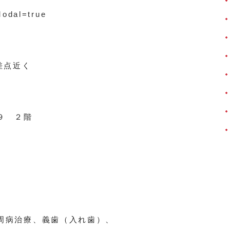
Modal=true
差点近く
９ ２階
周病治療、義歯（入れ歯）、