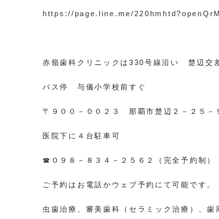
https://page.line.me/220hmhtd?openQr
赤嶺歯科クリニックは330号線沿い 楚辺交
バス停 与儀小学校前すぐ
〒９００－００２３ 那覇市楚辺２－２５－
医院下に４台駐車可
☎０９８－８３４－２５６２（完全予約制）
ご予約はお電話かウェブ予約にて可能です。
虫歯治療、審美歯科（セラミック治療）、歯