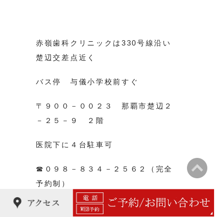
赤嶺歯科クリニックは330号線沿い
楚辺交差点近く
バス停 与儀小学校前すぐ
〒９００－００２３ 那覇市楚辺２
－２５－９ ２階
医院下に４台駐車可
☎０９８－８３４－２５６２（完全
予約制）
ご予約はお電話かウェブ予約にて可