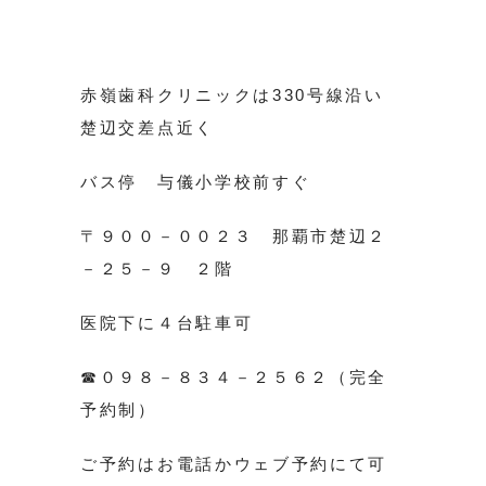
赤嶺歯科クリニックは330号線沿い
楚辺交差点近く
バス停 与儀小学校前すぐ
〒９００－００２３ 那覇市楚辺２
－２５－９ ２階
医院下に４台駐車可
☎０９８－８３４－２５６２（完全
予約制）
ご予約はお電話かウェブ予約にて可