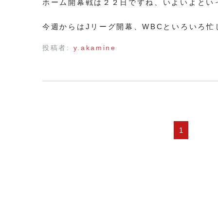
ホーム開幕戦は２２日ですね、いよいよとい
今週からはJリーグ開幕、WBCといろいろ忙
投稿者:
y.akamine
1