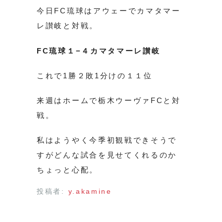
今日FC琉球はアウェーでカマタマー
レ讃岐と対戦。
FC琉球１−４カマタマーレ讃岐
これで1勝２敗1分けの１１位
来週はホームで栃木ウーヴァFCと対
戦。
私はようやく今季初観戦できそうで
すがどんな試合を見せてくれるのか
ちょっと心配。
投稿者:
y.akamine