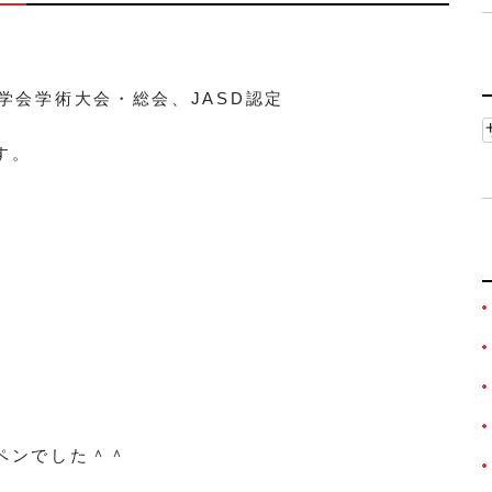
学会学術大会・総会、JASD認定
す。
ペンでした＾＾