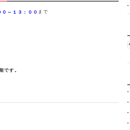
まで
００～１３：００
能です。