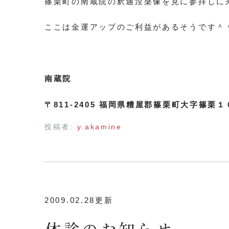
篠栗町の南蔵院の釈迦涅槃像を見に参拝しに
ここは金運アップのご利益があるそうです＾
南蔵院
〒811-2405 福岡県糟屋郡篠栗町大字篠栗
投稿者:
y.akamine
2009.02.28更新