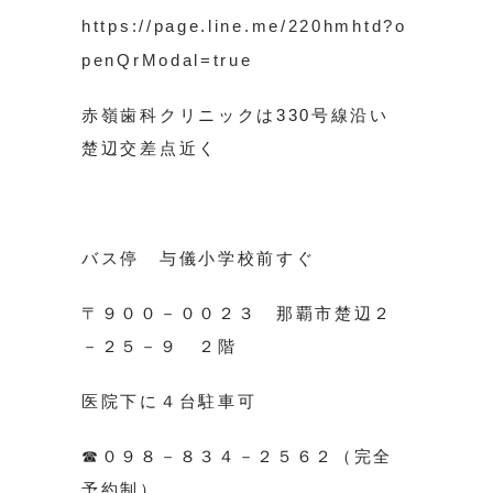
https://page.line.me/220hmhtd?o
penQrModal=true
赤嶺歯科クリニックは330号線沿い
楚辺交差点近く
バス停 与儀小学校前すぐ
〒９００－００２３ 那覇市楚辺２
－２５－９ ２階
医院下に４台駐車可
☎０９８－８３４－２５６２（完全
予約制）