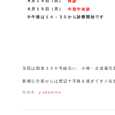
８月１４日（日）
休診
８月１５日（月）
午前中休診
※午後は１４：３０から診療開始です
当院は国道３３０号線沿い、小禄・古波蔵方
新都心方面からは楚辺十字路を過ぎてすぐ右
投稿者:
y.akamine