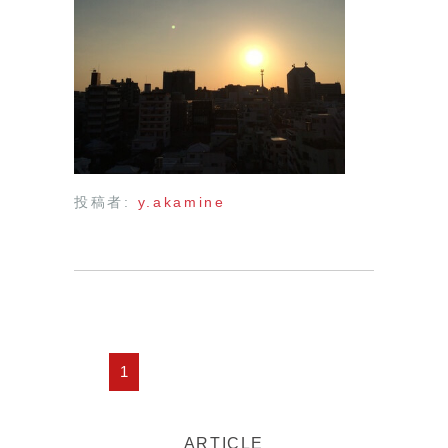
投稿者:
y.akamine
1
ARTICLE