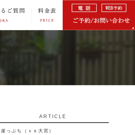
あるご質問
料金表
Q&A
PRICE
ARTICLE
崖っぷち（ｖｓ大宮）