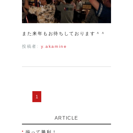
また来年もお待ちしております＾＾
投稿者:
y.akamine
1
ARTICLE
揃って勝利！