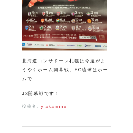
北海道コンサドーレ札幌は今週がよ
うやくホーム開幕戦、FC琉球はホー
ムで
J3開幕戦です！
投稿者:
y.akamine