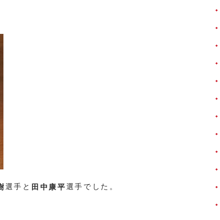
選手と
選手でした。
樹
田中康平