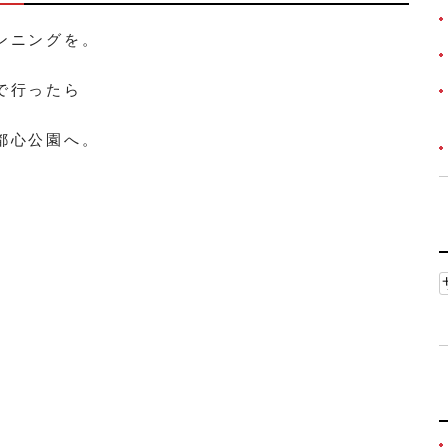
ンニングを。
で行ったら
都心公園へ。