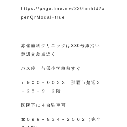
https://page.line.me/220hmhtd?o
penQrModal=true
赤嶺歯科クリニックは330号線沿い
楚辺交差点近く
バス停 与儀小学校前すぐ
〒９００－００２３ 那覇市楚辺２
－２５－９ ２階
医院下に４台駐車可
☎０９８－８３４－２５６２（完全